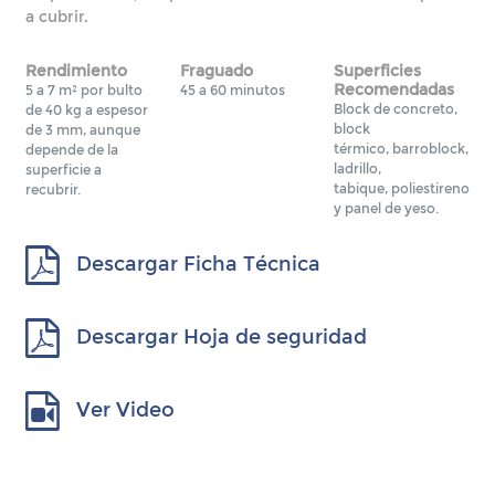
a cubrir.
Rendimiento
Fraguado
Superficies
Recomendadas
5 a 7 m² por bulto
45 a 60 minutos
Block de concreto,
de 40 kg a espesor
block
de 3 mm, aunque
térmico, barroblock,
depende de la
ladrillo,
superficie a
tabique, poliestireno
recubrir.
y panel de yeso.
Descargar Ficha Técnica
Descargar Hoja de seguridad
Ver Video