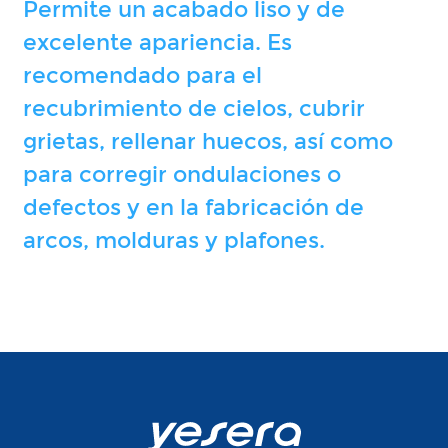
Permite un acabado liso y de
excelente apariencia. Es
recomendado para el
recubrimiento de cielos, cubrir
grietas, rellenar huecos, así como
para corregir ondulaciones o
defectos y en la fabricación de
arcos, molduras y plafones.