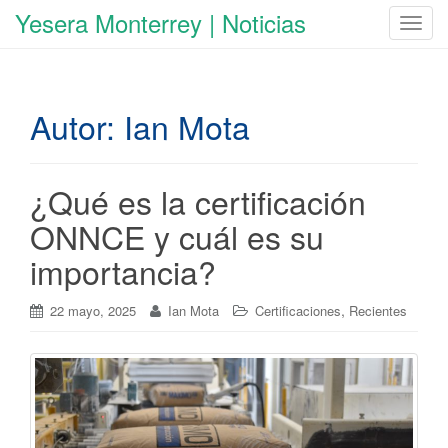
Yesera Monterrey | Noticias
C
a
m
b
Autor:
Ian Mota
i
a
r
n
¿Qué es la certificación
a
ONNCE y cuál es su
v
e
importancia?
g
a
,
22 mayo, 2025
Ian Mota
Certificaciones
Recientes
c
i
ó
n