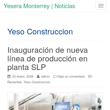
Yesera Monterrey | Noticias
C
a
m
b
Yeso Construccion
i
a
r
n
Inauguración de nueva
a
línea de producción en
v
e
planta SLP
g
a
23 enero, 2026
admin
Deja un comentario
c
,
Recientes
Yeso Construccion
i
ó
n